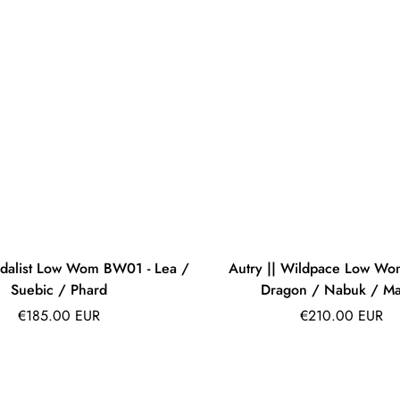
edalist Low Wom BW01 - Lea /
Autry || Wildpace Low Wo
Suebic / Phard
Dragon / Nabuk / Ma
Prix
Prix
€185.00 EUR
€210.00 EUR
régulier
régulier