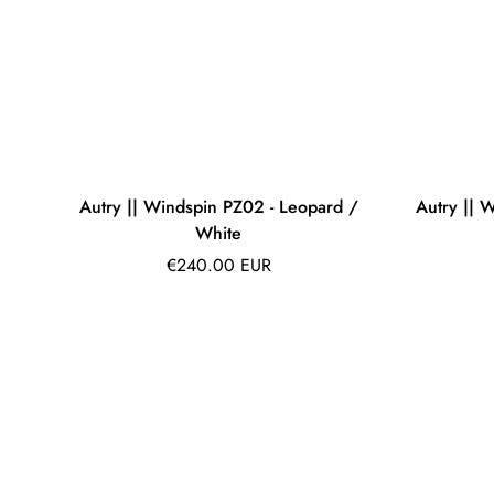
Autry || Windspin PZ02 - Leopard /
Autry || 
White
Prix
€240.00 EUR
régulier