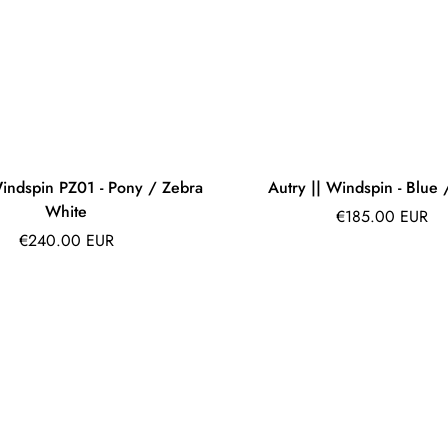
Windspin PZ01 - Pony / Zebra
Autry || Windspin - Blue
White
Prix
€185.00 EUR
Prix
régulier
€240.00 EUR
régulier