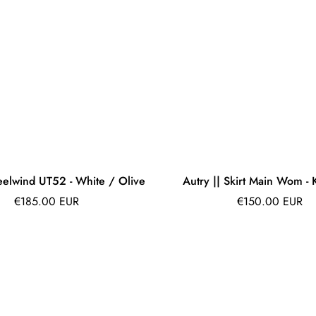
eelwind UT52 - White / Olive
Autry || Skirt Main Wom - 
Prix
Prix
€185.00 EUR
€150.00 EUR
régulier
régulier