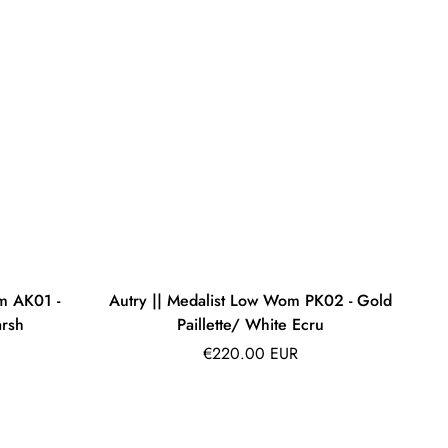
m AK01 -
Autry || Medalist Low Wom PK02 - Gold
rsh
Paillette/ White Ecru
Prix
€220.00 EUR
régulier