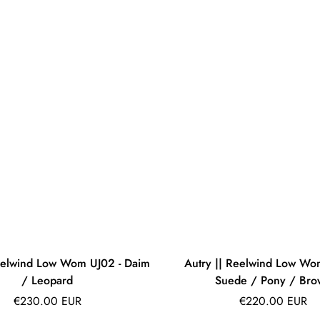
Reelwind Low Wom UJ02 - Daim
Autry || Reelwind Low Wo
/ Leopard
Suede / Pony / Bro
Prix
Prix
€230.00 EUR
€220.00 EUR
régulier
régulier