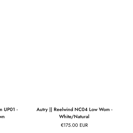
m UP01 -
Autry || Reelwind NC04 Low Wom -
wn
White/Natural
Prix
€175.00 EUR
régulier