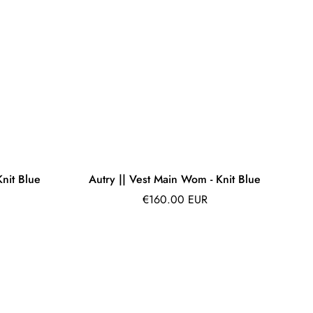
Knit Blue
Autry || Vest Main Wom - Knit Blue
Prix
€160.00 EUR
régulier