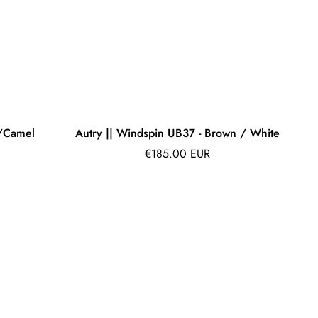
 /Camel
Autry || Windspin UB37 - Brown / White
Prix
€185.00 EUR
régulier