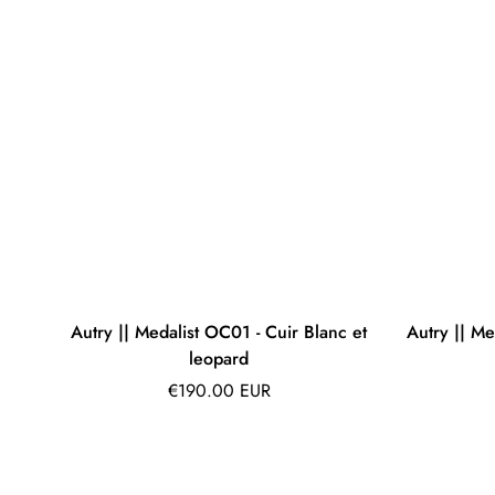
Autry || Medalist OC01 - Cuir Blanc et
Autry || M
leopard
Prix
€190.00 EUR
régulier