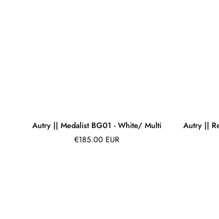
Autry || Medalist BG01 - White/ Multi
Autry || R
Prix
€185.00 EUR
régulier