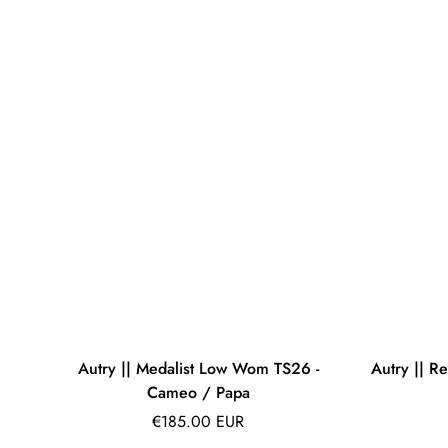
Autry || Medalist Low Wom TS26 -
Autry || 
Cameo / Papa
Prix
€185.00 EUR
régulier