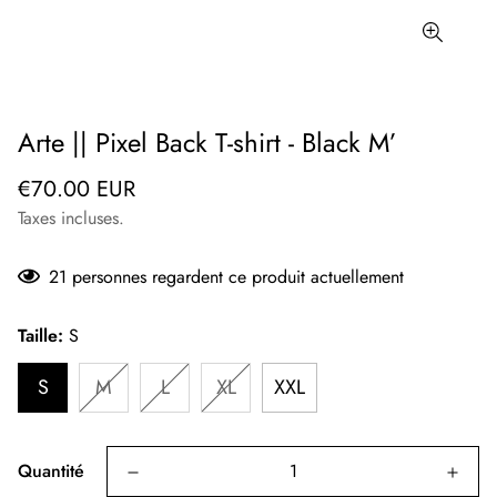
Arte || Pixel Back T-shirt - Black M’
Prix
€70.00 EUR
régulier
Taxes incluses.
21
personnes regardent ce produit actuellement
Taille:
S
S
M
L
XL
XXL
Quantité