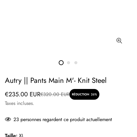
Autry || Pants Main M'- Knit Steel
Prix
Prix
€235.00 EUR
€320.00 EUR
RÉDUCTION
26%
de
régulier
Taxes incluses.
vente
23
personnes regardent ce produit actuellement
Taille:
XL