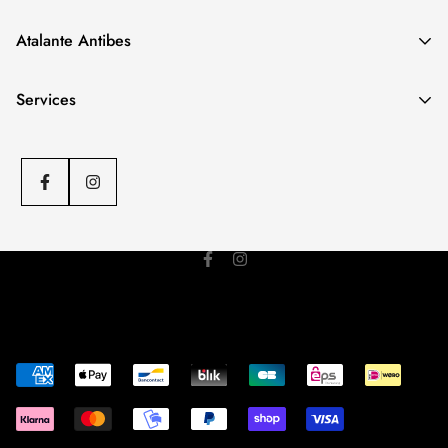
Notre boutique spécialisée
FEMME
.
Atalante Antibes
Adresse
: 12 Trav. Lacan, 06600 Antibes
Téléphone
: 04 97 04 78 50
Notre boutique spécialisée
HOMME
.
Services
Adresse
: 27 Rue Aubernon, 06600 Antibes
Téléphone
: 04 93 34 50 39
C.G.V
Politique d'envoi
Politique de remboursement
Mentions légales
© ATALANTE 2023