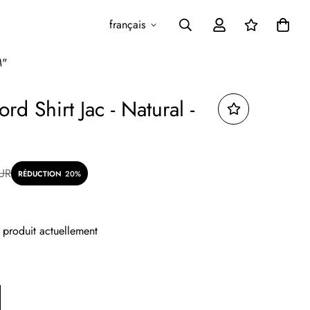
français
M"
ord Shirt Jac - Natural -
UR
RÉDUCTION
20%
produit actuellement