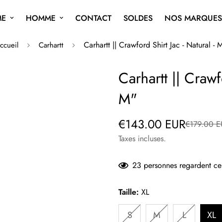
ME
HOMME
CONTACT
SOLDES
NOS MARQUES
Carhartt || Crawford Shirt Jac - Natural - 
ccueil
Carhartt
Carhartt || Crawf
M"
Prix
Prix
€143.00 EUR
€179.00 E
de
régulier
Taxes incluses.
vente
23
personnes regardent ce 
Taille:
XL
S
M
L
XL