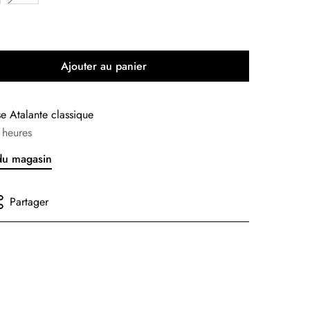
Ajouter au panier
sse
Atalante classique
 heures
 du magasin
Partager