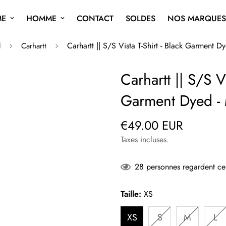
ME
HOMME
CONTACT
SOLDES
NOS MARQUES
Carhartt || S/S Vista T-Shirt - Black Garment D
l
Carhartt
Carhartt || S/S Vi
Garment Dyed -
€49.00 EUR
Prix
régulier
Taxes incluses.
28
personnes regardent ce 
Taille:
XS
XS
S
M
L