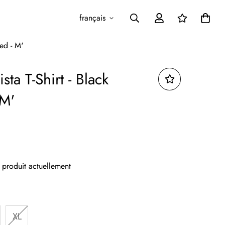
français
yed - M'
sta T-Shirt - Black
 M'
produit actuellement
XL