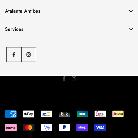
Notre boutique spécialisée
FEMME
.
Atalante Antibes
Adresse
: 12 Trav. Lacan, 06600 Antibes
Téléphone
: 04 97 04 78 50
Notre boutique spécialisée
HOMME
.
Services
Adresse
: 27 Rue Aubernon, 06600 Antibes
Téléphone
: 04 93 34 50 39
C.G.V
Politique d'envoi
Politique de remboursement
Mentions légales
© ATALANTE 2023