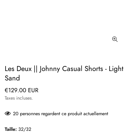
Les Deux || Johnny Casual Shorts - Light
Sand
Prix
€129.00 EUR
régulier
Taxes incluses.
20
personnes regardent ce produit actuellement
Taille:
32/32