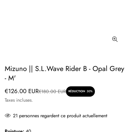
Mizuno || S.L.Wave Rider B - Opal Grey
- M'
Prix
Prix
€126.00 EUR
€180.00 EUR
RÉDUCTION
30%
de
régulier
Taxes incluses.
vente
21
personnes regardent ce produit actuellement
Pointure:
40