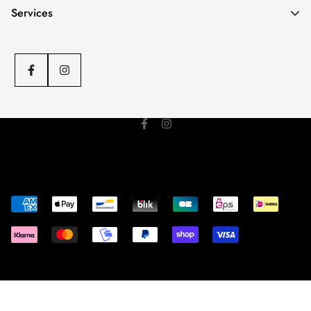
Notre boutique spécialisée
HOMME
.
Services
Adresse
: 27 Rue Aubernon, 06600 Antibes
Téléphone
: 04 93 34 50 39
C.G.V
Politique d'envoi
Politique de remboursement
Mentions légales
© ATALANTE 2023