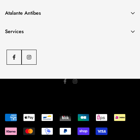
Notre boutique spécialisée
FEMME
.
Atalante Antibes
Adresse
: 12 Trav. Lacan, 06600 Antibes
Téléphone
: 04 97 04 78 50
Notre boutique spécialisée
HOMME
.
Services
Adresse
: 27 Rue Aubernon, 06600 Antibes
Téléphone
: 04 93 34 50 39
C.G.V
Politique d'envoi
Politique de remboursement
Mentions légales
© ATALANTE 2023