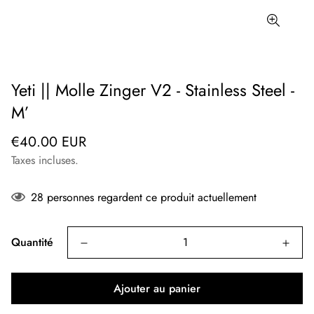
Yeti || Molle Zinger V2 - Stainless Steel -
M’
Prix
€40.00 EUR
régulier
Taxes incluses.
28
personnes regardent ce produit actuellement
Quantité
Ajouter au panier